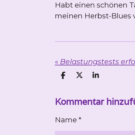
Habt einen schönen Ta
meinen Herbst-Blues 
«
T
T
T
e
e
e
i
i
i
Kommentar hinzuf
l
l
l
e
e
e
n
n
n
Name *