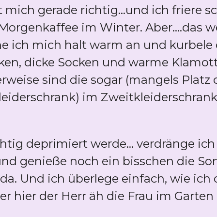
ich gerade richtig...und ich friere 
rgenkaffee im Winter. Aber....das we
he ich mich halt warm an und kurbele 
cken, dicke Socken und warme Klamot
rweise sind die sogar (mangels Platz
eiderschrank) im Zweitkleiderschran
ichtig deprimiert werde... verdränge ic
nd genieße noch ein bisschen die Son
da. Und ich überlege einfach, wie ic
r hier der Herr äh die Frau im Garten i