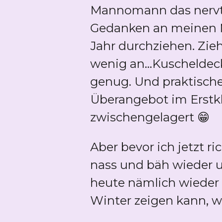
Mannomann das nervt m
Gedanken an meinen Mo
Jahr durchziehen. Zie
wenig an...Kuschelde
genug. Und praktische
Überangebot im Erstkl
zwischengelagert 😁
Aber bevor ich jetzt r
nass und bäh wieder u
heute nämlich wieder 
Winter zeigen kann, we