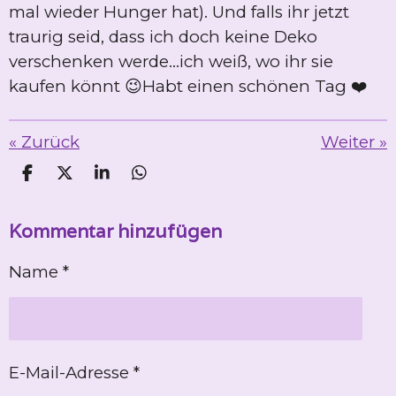
mal wieder Hunger hat). Und falls ihr jetzt
traurig seid, dass ich doch keine Deko
verschenken werde...ich weiß, wo ihr sie
kaufen könnt 😉Habt einen schönen Tag ❤️
«
Zurück
Weiter
»
T
T
T
T
e
e
e
e
i
i
i
i
Kommentar hinzufügen
l
l
l
l
e
e
e
e
n
n
n
n
Name *
E-Mail-Adresse *