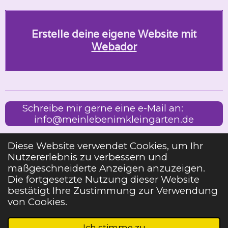
Erstelle deine eigene Website mit
Webador
Schreibe mir gerne eine e-Mail an:
info@meinlebenimkleingarten.de
Diese Website verwendet Cookies, um Ihr
Nutzererlebnis zu verbessern und
Impressum
maßgeschneiderte Anzeigen anzuzeigen.
Die fortgesetzte Nutzung dieser Website
bestätigt Ihre Zustimmung zur Verwendung
Teilen
Teilen
Teilen
Pin it
Teilen
von Cookies.
2023 MEIN LEBEN IM KLEINGARTEN
Ich stimme zu