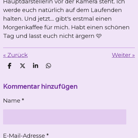
Hauptdarstellerin vor der Kamera steht. Ich
werde euch natürlich auf dem Laufenden
halten. Und jetzt... gibt's erstmal einen
Morgenkaffee für mich. Habt einen schönen
Tag und lasst euch nicht ärgern 🩷
«
Zurück
Weiter
»
T
T
T
T
e
e
e
e
i
i
i
i
Kommentar hinzufügen
l
l
l
l
e
e
e
e
n
n
n
n
Name *
E-Mail-Adresse *