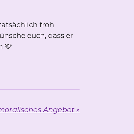
tatsächlich froh
wünsche euch, dass er
n 🩷
moralisches Angebot
»