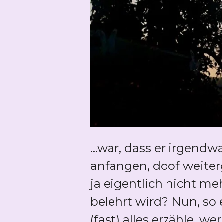
...war, dass er irgendw
anfangen, doof weite
ja eigentlich nicht m
belehrt wird? Nun, so
(fast) alles erzähle, 