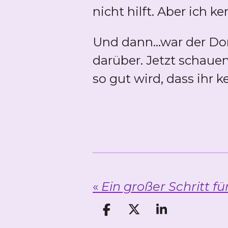
nicht hilft. Aber ich ke
Und dann...war der Don
darüber. Jetzt schauen
so gut wird, dass ihr
«
Ein großer Schritt für
T
T
T