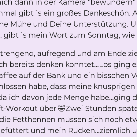
ich dann in der Kamera "bewundern" k
inmal gibt´s ein großes Dankeschön. A
eine Mühe und Deine Unterstützung. Un
. gibt´s mein Wort zum Sonntag, wie i
trengend, aufregend und am Ende zie
ich bereits denken konntet...Los ging
ee auf der Bank und ein bisschen Vog
chlossen habe, dass meine knusprige
 ich davon jede Menge habe...ging d
uft-Workout über 🤣Zwei Stunden späte
(die Fetthennen müssen sich noch et
efüttert und mein Rücken...ziemlich 