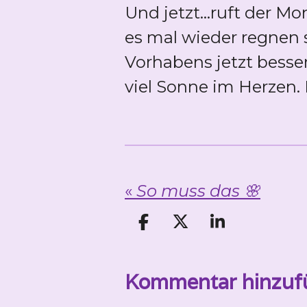
Und jetzt...ruft der M
es mal wieder regnen s
Vorhabens jetzt besse
viel Sonne im Herzen.
«
So muss das 🌸
T
T
T
e
e
e
i
i
i
Kommentar hinzuf
l
l
l
e
e
e