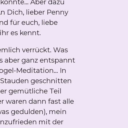
onnte... Aber dazu
n Dich, lieber Penny
d für euch, liebe
hr es kennt.
mlich verrückt. Was
 es aber ganz entspannt
el-Meditation... In
n Stauden geschnitten
er gemütliche Teil
r waren dann fast alle
was gedulden), mein
unzufrieden mit der