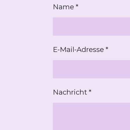
n
n
n
Name *
E-Mail-Adresse *
Nachricht *