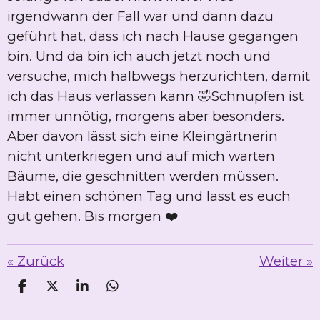
irgendwann der Fall war und dann dazu
geführt hat, dass ich nach Hause gegangen
bin. Und da bin ich auch jetzt noch und
versuche, mich halbwegs herzurichten, damit
ich das Haus verlassen kann 🤣Schnupfen ist
immer unnötig, morgens aber besonders.
Aber davon lässt sich eine Kleingärtnerin
nicht unterkriegen und auf mich warten
Bäume, die geschnitten werden müssen.
Habt einen schönen Tag und lasst es euch
gut gehen. Bis morgen ❤️
«
Zurück
Weiter
»
T
T
T
T
e
e
e
e
i
i
i
i