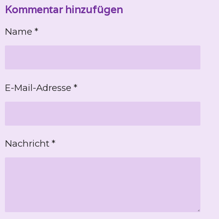
Kommentar hinzufügen
l
l
l
l
e
e
e
e
n
n
n
n
Name *
E-Mail-Adresse *
Nachricht *