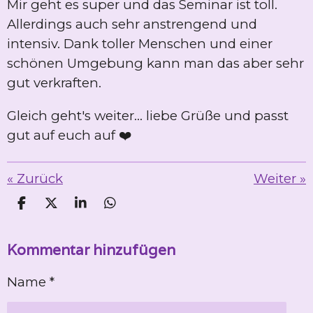
Mir geht es super und das Seminar ist toll.
Allerdings auch sehr anstrengend und
intensiv. Dank toller Menschen und einer
schönen Umgebung kann man das aber sehr
gut verkraften.
Gleich geht's weiter... liebe Grüße und passt
gut auf euch auf ❤️
«
Zurück
Weiter
»
T
T
T
T
e
e
e
e
i
i
i
i
Kommentar hinzufügen
l
l
l
l
e
e
e
e
n
n
n
n
Name *