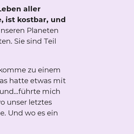
Leben aller
 ist kostbar, und
 unseren Planeten
en. Sie sind Teil
d komme zu einem
s hatte etwas mit
und...führte mich
o unser letztes
e. Und wo es ein