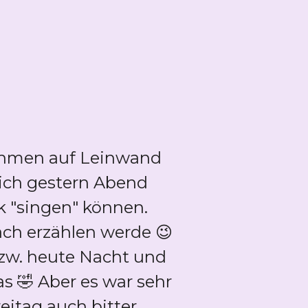
nahmen auf Leinwand
 ich gestern Abend
k "singen" können.
ach erzählen werde 😉
bzw. heute Nacht und
as 🤣 Aber es war sehr
itag auch bitter