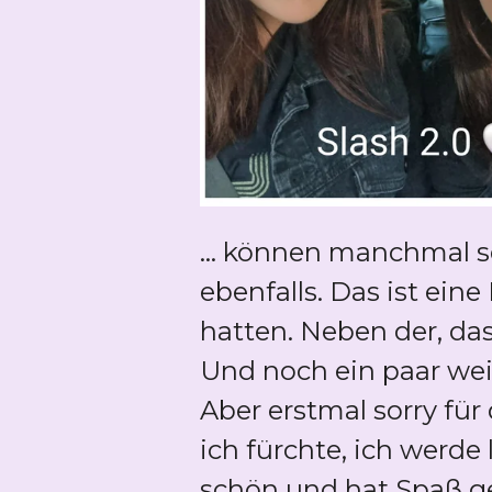
... können manchmal 
ebenfalls. Das ist ein
hatten. Neben der, da
Und noch ein paar wei
Aber erstmal sorry fü
ich fürchte, ich werde
schön und hat Spaß g