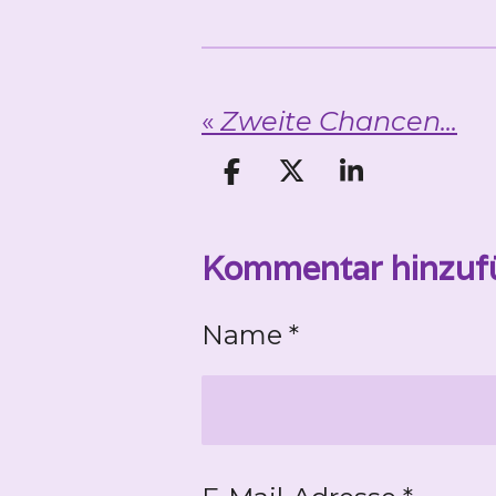
«
Zweite Chancen...
T
T
T
e
e
e
i
i
i
Kommentar hinzuf
l
l
l
e
e
e
n
n
n
Name *