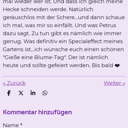
mal wieder leer ist. Und dass ich gleich meine
Hecke schneiden werde. Natürlich
geräuschlos mit der Schere...und dann schaue
ich mal, was mir so einfällt. Und was Petrus
dazu sagt. Zu tun gibt es nämlich wie immer
genug. Was definitiv ein Specialeffect meines
Gartens ist...ich wünsche euch einen schönen
"Gieße eine Blume-Tag". Der ist nämlich
heute und sollte gefeiert werden. Bis bald ❤️
«
Zurück
Weiter
»
T
T
T
T
e
e
e
e
i
i
i
i
Kommentar hinzufügen
l
l
l
l
e
e
e
e
n
n
n
n
Name *