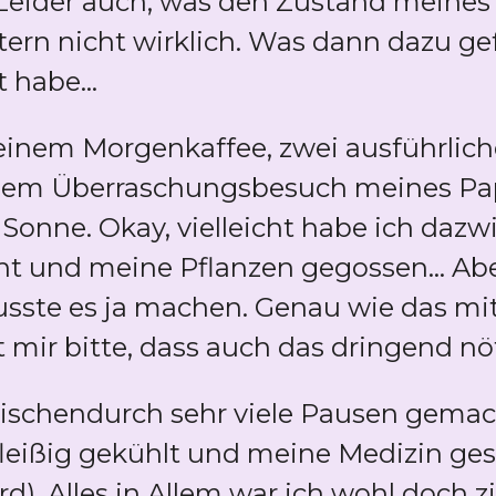
 Leider auch, was den Zustand meines
tern nicht wirklich. Was dann dazu gef
habe...
einem Morgenkaffee, zwei ausführlich
einem Überraschungsbesuch meines Pap
 Sonne. Okay, vielleicht habe ich daz
 und meine Pflanzen gegossen... Aber
ste es ja machen. Genau wie das m
 mir bitte, dass auch das dringend nöt
wischendurch sehr viele Pausen gema
fleißig gekühlt und meine Medizin ge
rd). Alles in Allem war ich wohl doch 