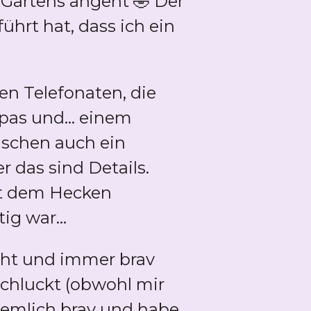
 Gartens angeht 🤣 Der
ührt hat, dass ich ein
en Telefonaten, die
as und... einem
wischen auch ein
 das sind Details.
it dem Hecken
ig war...
cht und immer brav
schluckt (obwohl mir
ziemlich brav und habe