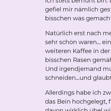
ich stets bemüht bin.
gefiel mir nämlich ges
bisschen was gemacht 
Natürlich erst nach m
sehr schön waren... 
weiteren Kaffee in der
bisschen Rasen gemäht
Und irgendjemand mus
schneiden...und glaubt
Allerdings habe ich z
das Bein hochgelegt, 
davon wirklich übel wi