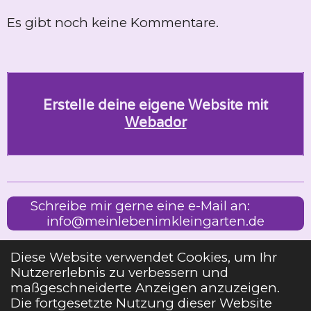
Es gibt noch keine Kommentare.
Erstelle deine eigene Website mit
Webador
Schreibe mir gerne eine e-Mail an:
info@meinlebenimkleingarten.de
Diese Website verwendet Cookies, um Ihr
Nutzererlebnis zu verbessern und
Impressum
maßgeschneiderte Anzeigen anzuzeigen.
Die fortgesetzte Nutzung dieser Website