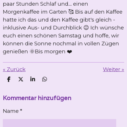
paar Stunden Schlaf und... einen
Morgenkaffee im Garten 🥰 Bis auf den Kaffee
hatte ich das und den Kaffee gibt's gleich -
inklusive Aus- und Durchblick 😉 Ich wünsche
euch einen schönen Samstag und hoffe, wir
können die Sonne nochmal in vollen Zügen
genießen 🌞Bis morgen ❤️
«
Zurück
Weiter
»
T
T
T
T
e
e
e
e
i
i
i
i
Kommentar hinzufügen
l
l
l
l
e
e
e
e
n
n
n
n
Name *