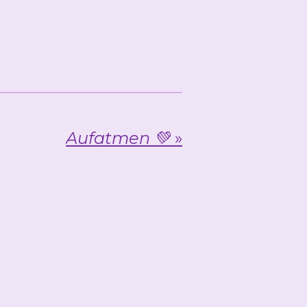
Aufatmen 💚
»