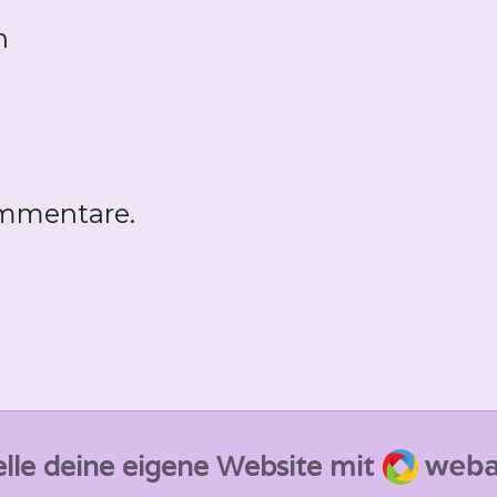
n
ommentare.
Webado
elle deine eigene Website mit