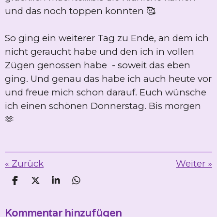
und das noch toppen konnten 🥰
So ging ein weiterer Tag zu Ende, an dem ich
nicht geraucht habe und den ich in vollen
Zügen genossen habe - soweit das eben
ging. Und genau das habe ich auch heute vor
und freue mich schon darauf. Euch wünsche
ich einen schönen Donnerstag. Bis morgen
🫶
«
Zurück
Weiter
»
T
T
T
T
e
e
e
e
i
i
i
i
Kommentar hinzufügen
l
l
l
l