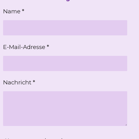
e
e
e
e
n
n
n
n
Name *
E-Mail-Adresse *
Nachricht *