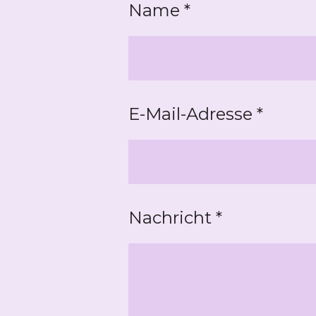
n
n
n
Name *
E-Mail-Adresse *
Nachricht *