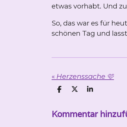
etwas vorhabt. Und zuf
So, das war es für heu
schönen Tag und lasst
«
Herzenssache 🩷
T
T
T
e
e
e
i
i
i
Kommentar hinzuf
l
l
l
e
e
e