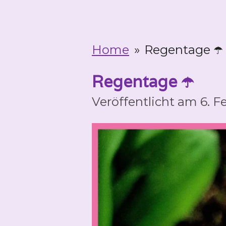
Home
»
Regentage ☂️
Regentage ☂️
Veröffentlicht am 6. 