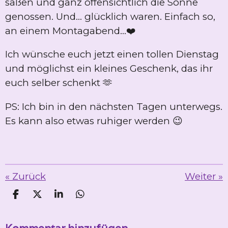
saßen und ganz offensichtlich die Sonne
genossen. Und... glücklich waren. Einfach so,
an einem Montagabend...❤️
Ich wünsche euch jetzt einen tollen Dienstag
und möglichst ein kleines Geschenk, das ihr
euch selber schenkt 🫶
PS: Ich bin in den nächsten Tagen unterwegs.
Es kann also etwas ruhiger werden 😉
«
Zurück
Weiter
»
T
T
T
T
e
e
e
e
i
i
i
i
l
l
l
l