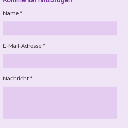
Kommentar hinzufügen
e
e
e
e
n
n
n
n
Name *
E-Mail-Adresse *
Nachricht *