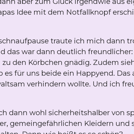
ann aber zum Glück irgendwie aus ei
apas Idee mit dem Notfallknopf erschi
schnaufpause traute ich mich dann tr
 das war dann deutlich freundlicher: l
zu den Körbchen gnädig. Zudem sieht
 es für uns beide ein Happyend. Das a
ltsam verhindern wollte. Und ich freu
ich dann wohl sicherheitshalber von s
ser, gemeingefährlichen Kleidern und 