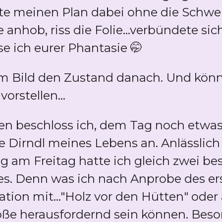
tte meinen Plan dabei ohne die Schwe
e anhob, riss die Folie...verbündete s
se ich eurer Phantasie 🤭
r im Bild den Zustand danach. Und kö
orstellen...
n beschloss ich, dem Tag noch etwa
e Dirndl meines Lebens an. Anlässlich
 am Freitag hatte ich gleich zwei bes
ies. Denn was ich nach Anprobe des erst
tion mit..."Holz vor den Hütten" oder a
ße herausfordernd sein können. Beson