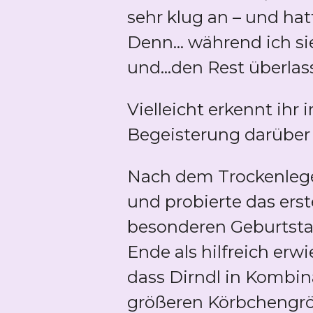
sehr klug an – und ha
Denn... während ich si
und...den Rest überlas
Vielleicht erkennt ih
Begeisterung darüber v
Nach dem Trockenlege
und probierte das erst
besonderen Geburtstag
Ende als hilfreich erw
dass Dirndl in Kombina
größeren Körbchengrö