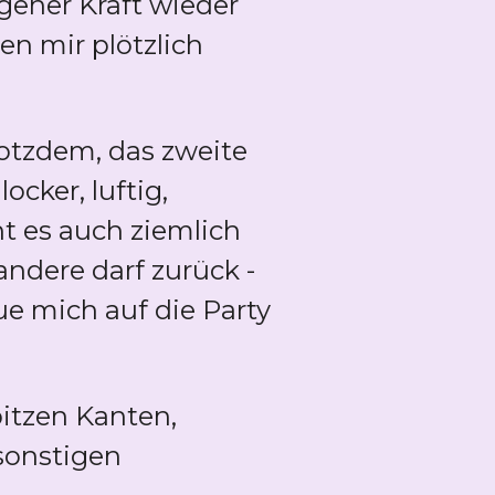
gener Kraft wieder
en mir plötzlich
otzdem, das zweite
ocker, luftig,
 es auch ziemlich
ndere darf zurück -
e mich auf die Party
pitzen Kanten,
sonstigen