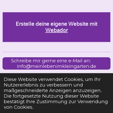
Erstelle deine eigene Website mit
Webador
Schreibe mir gerne eine e-Mail an:
info@meinlebenimkleingarten.de
Diese Website verwendet Cookies, um Ihr
Nutzererlebnis zu verbessern und
Impressum
maßgeschneiderte Anzeigen anzuzeigen.
Die fortgesetzte Nutzung dieser Website
bestätigt Ihre Zustimmung zur Verwendung
Teilen
Teilen
Teilen
Pin it
Teilen
von Cookies.