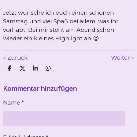
Jetzt wünsche ich euch einen schönen
Samstag und viel Spaß bei allem, was ihr
vorhabt. Bei mir steht am Abend schon
wieder ein kleines Highlight an 😉
«
Zurück
Weiter
»
T
T
T
T
e
e
e
e
i
i
i
i
Kommentar hinzufügen
l
l
l
l
e
e
e
e
n
n
n
n
Name *