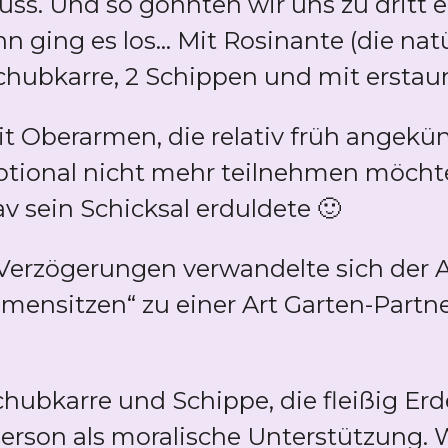
ss. Und so gönnten wir uns zu dritt e
ging es los... Mit Rosinante (die natü
hubkarre, 2 Schippen und mit erstaunl
t Oberarmen, die relativ früh angekün
otional nicht mehr teilnehmen möch
v sein Schicksal erduldete 🙂
Verzögerungen verwandelte sich der 
ensitzen“ zu einer Art Garten-Partne
ubkarre und Schippe, die fleißig Er
Person als moralische Unterstützung. 