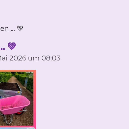
n ... 💚
.. 💚
 Mai 2026 um 08:03