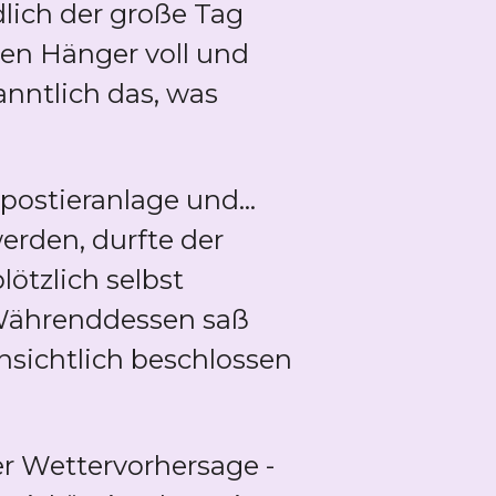
lich der große Tag
 den Hänger voll und
anntlich das, was
ostieranlage und...
erden, durfte der
lötzlich selbst
 Währenddessen saß
nsichtlich beschlossen
der Wettervorhersage -