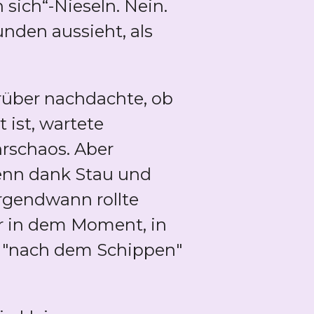
 sich“-Nieseln. Nein.
unden aussieht, als
rüber nachdachte, ob
 ist, wartete
rschaos. Aber
enn dank Stau und
irgendwann rollte
hr in dem Moment, in
r "nach dem Schippen"