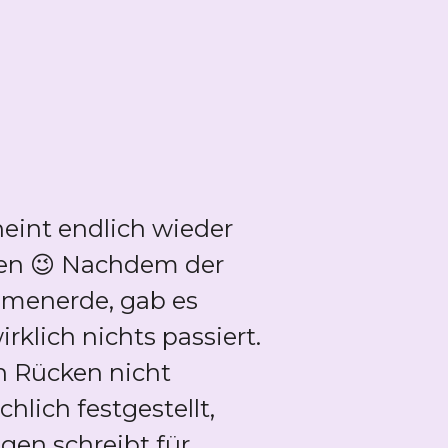
eint endlich wieder
ten 😉 Nachdem der
umenerde, gab es
klich nichts passiert.
n Rücken nicht
lich festgestellt,
en schreibt für