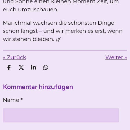
und Sonne einen kleinen Moment Zeit, um
euch umzuschauen.
Manchmal wachsen die schönsten Dinge
schon längst – und wir merken es erst, wenn
wir stehen bleiben. 🌿
«
Zurück
Weiter
»
T
T
T
T
e
e
e
e
i
i
i
i
Kommentar hinzufügen
l
l
l
l
e
e
e
e
n
n
n
n
Name *