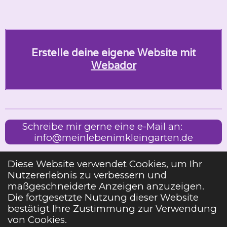
Erstelle deine eigene Website mit
Webador
Schreibe mir gerne eine e-Mail an:
info@meinlebenimkleingarten.de
Diese Website verwendet Cookies, um Ihr
Nutzererlebnis zu verbessern und
Impressum
maßgeschneiderte Anzeigen anzuzeigen.
Die fortgesetzte Nutzung dieser Website
bestätigt Ihre Zustimmung zur Verwendung
Teilen
Teilen
Teilen
Pin it
Teilen
von Cookies.