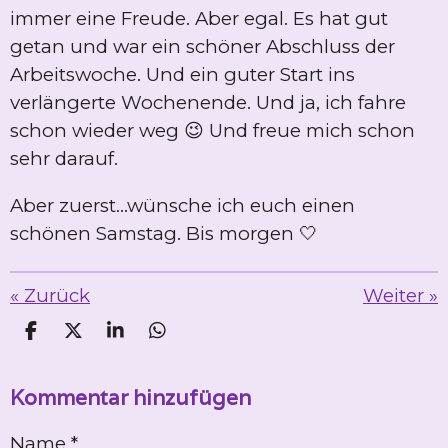
immer eine Freude. Aber egal. Es hat gut
getan und war ein schöner Abschluss der
Arbeitswoche. Und ein guter Start ins
verlängerte Wochenende. Und ja, ich fahre
schon wieder weg 😉 Und freue mich schon
sehr darauf.
Aber zuerst...wünsche ich euch einen
schönen Samstag. Bis morgen 🤍
«
Zurück
Weiter
»
T
T
T
T
e
e
e
e
i
i
i
i
Kommentar hinzufügen
l
l
l
l
e
e
e
e
n
n
n
n
Name *