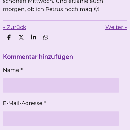
schönen Mittwoch. Und erzähle euch
morgen, ob ich Petrus noch mag 😉
«
Zurück
Weiter
»
T
T
T
T
e
e
e
e
i
i
i
i
Kommentar hinzufügen
l
l
l
l
e
e
e
e
n
n
n
n
Name *
E-Mail-Adresse *