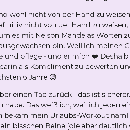
d wohl nicht von der Hand zu weisen
efinitiv nicht von der Hand zu weisen,
 um es mit Nelson Mandelas Worten zu
nausgewachsen bin. Weil ich meinen 
 und pflege - und er mich ❤️ Deshalb
barin als Kompliment zu bewerten un
chsten 6 Jahre 😉
er einen Tag zurück - das ist sicherer.
 habe. Das weiß ich, weil ich jeden e
rn bekam mein Urlaubs-Workout nämlich
 ein bisschen Beine (die aber deutlich 