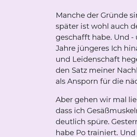
Manche der Gründe sin
später ist wohl auch d
geschafft habe. Und -
Jahre jüngeres Ich hi
und Leidenschaft hege
den Satz meiner Nach
als Ansporn für die nä
Aber gehen wir mal lieb
dass ich Gesäßmuskeln
deutlich spüre. Geste
habe Po trainiert. Und