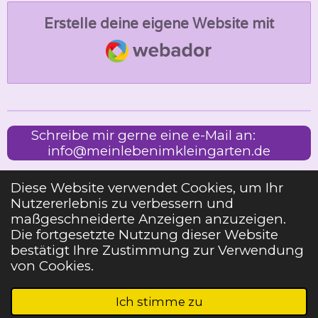
Erstelle deine eigene Website mit
Webador
Schreibe mir gerne eine e-Mail an:
info@meinlebenimkleingarten.de
Diese Website verwendet Cookies, um Ihr
Nutzererlebnis zu verbessern und
Impressum
maßgeschneiderte Anzeigen anzuzeigen.
Die fortgesetzte Nutzung dieser Website
bestätigt Ihre Zustimmung zur Verwendung
Teilen
Teilen
Teilen
Pin it
Teilen
von Cookies.
2023 MEIN LEBEN IM KLEINGARTEN
Ich stimme zu
Mit Unterstützung von
Webador