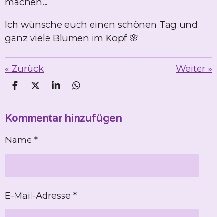
machen...
Ich wünsche euch einen schönen Tag und
ganz viele Blumen im Kopf 🌸
«
Zurück
Weiter
»
T
T
T
T
e
e
e
e
i
i
i
i
Kommentar hinzufügen
l
l
l
l
e
e
e
e
n
n
n
n
Name *
E-Mail-Adresse *