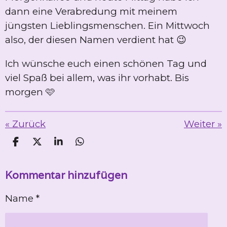
dann eine Verabredung mit meinem
jüngsten Lieblingsmenschen. Ein Mittwoch
also, der diesen Namen verdient hat 😉
Ich wünsche euch einen schönen Tag und
viel Spaß bei allem, was ihr vorhabt. Bis
morgen 🩷
«
Zurück
Weiter
»
T
T
T
T
e
e
e
e
i
i
i
i
Kommentar hinzufügen
l
l
l
l
e
e
e
e
n
n
n
n
Name *