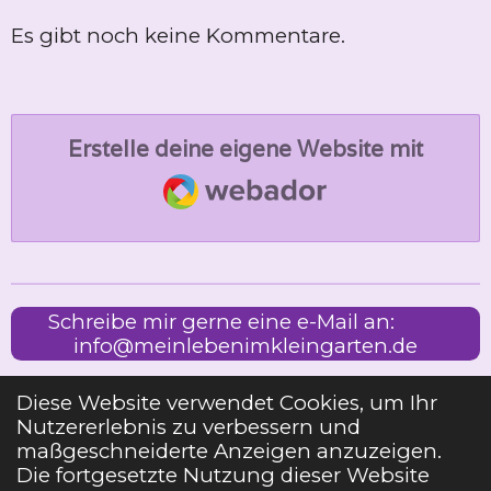
Es gibt noch keine Kommentare.
Erstelle deine eigene Website mit
Webador
Schreibe mir gerne eine e-Mail an:
info@meinlebenimkleingarten.de
Diese Website verwendet Cookies, um Ihr
Nutzererlebnis zu verbessern und
Impressum
maßgeschneiderte Anzeigen anzuzeigen.
Die fortgesetzte Nutzung dieser Website