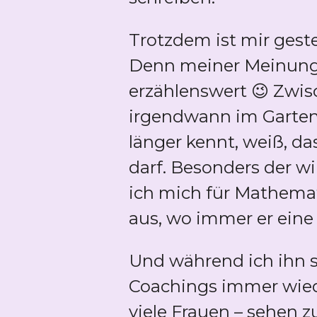
Trotzdem ist mir gest
Denn meiner Meinung n
erzählenswert 😉 Zwi
irgendwann im Garte
länger kennt, weiß, da
darf. Besonders der wi
ich mich für Mathemati
aus, wo immer er eine 
Und während ich ihn s
Coachings immer wied
viele Frauen – sehen z