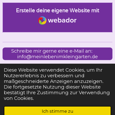
Erstelle deine eigene Website mit
Webador
Schreibe mir gerne eine e-Mail an:
info@meinlebenimkleingarten.de
Diese Website verwendet Cookies, um Ihr
Nutzererlebnis zu verbessern und
Impressum
maßgeschneiderte Anzeigen anzuzeigen.
Die fortgesetzte Nutzung dieser Website
bestätigt Ihre Zustimmung zur Verwendung
Teilen
Teilen
Teilen
Pin it
Teilen
von Cookies.
2023 MEIN LEBEN IM KLEINGARTEN
Ich stimme zu
Mit Unterstützung von
Webador