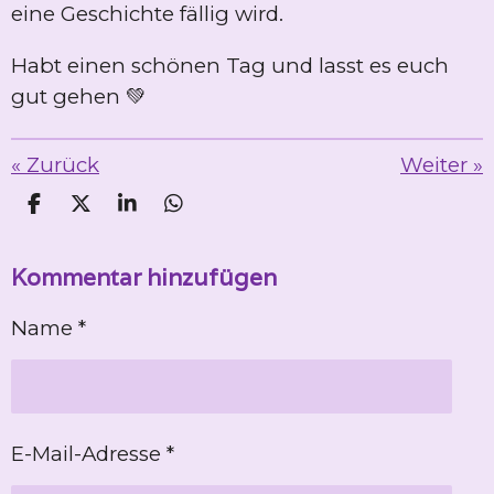
eine Geschichte fällig wird.
Habt einen schönen Tag und lasst es euch
gut gehen 💚
«
Zurück
Weiter
»
T
T
T
T
e
e
e
e
i
i
i
i
Kommentar hinzufügen
l
l
l
l
e
e
e
e
n
n
n
n
Name *
E-Mail-Adresse *