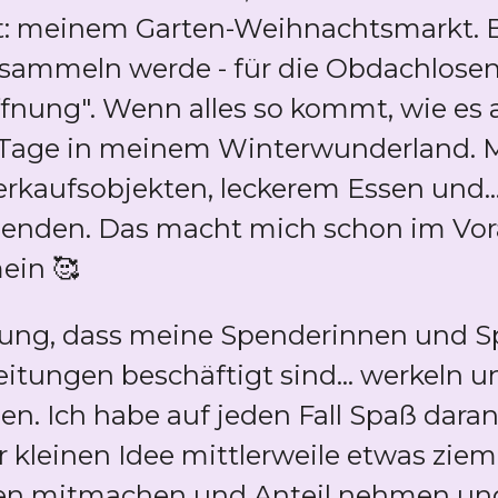
: meinem Garten-Weihnachtsmarkt. B
sammeln werde - für die Obdachlosen
fnung". Wenn alles so kommt, wie es a
 Tage in meinem Winterwunderland. Mi
rkaufsobjekten, leckerem Essen und..
penden. Das macht mich schon im Vor
ein 🥰
lung, dass meine Spenderinnen und S
eitungen beschäftigt sind... werkeln 
en. Ich habe auf jeden Fall Spaß dara
er kleinen Idee mittlerweile etwas zi
chen mitmachen und Anteil nehmen u