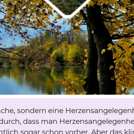
sache, sondern eine Herzensangelege
urch, dass man Herzensangelegenheit
ntlich sogar schon vorher. Aber das kli