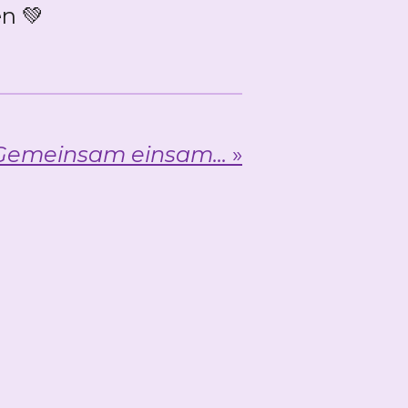
n 💚
Gemeinsam einsam...
»