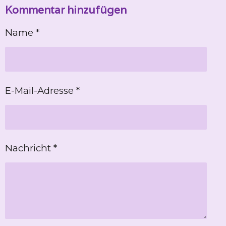
Kommentar hinzufügen
l
l
l
l
e
e
e
e
n
n
n
n
Name *
E-Mail-Adresse *
Nachricht *