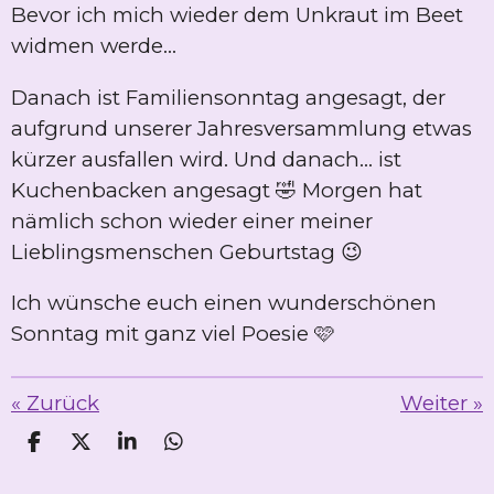
Bevor ich mich wieder dem Unkraut im Beet
widmen werde...
Danach ist Familiensonntag angesagt, der
aufgrund unserer Jahresversammlung etwas
kürzer ausfallen wird. Und danach... ist
Kuchenbacken angesagt 🤣 Morgen hat
nämlich schon wieder einer meiner
Lieblingsmenschen Geburtstag 😉
Ich wünsche euch einen wunderschönen
Sonntag mit ganz viel Poesie 🩷
«
Zurück
Weiter
»
T
T
T
T
e
e
e
e
i
i
i
i